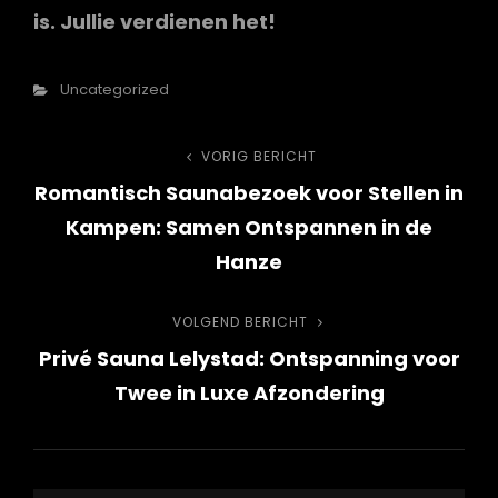
is. Jullie verdienen het!
Categorieën
Uncategorized
Bericht
VORIG BERICHT
Vorig
Romantisch Saunabezoek voor Stellen in
bericht
navigatie
Kampen: Samen Ontspannen in de
Hanze
VOLGEND BERICHT
Volgend
Privé Sauna Lelystad: Ontspanning voor
bericht
Twee in Luxe Afzondering